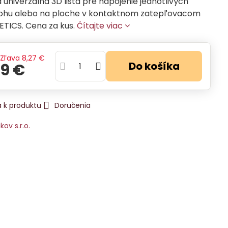
 univerzálna 3D lišta pre napojenie jednotlivých
rohu alebo na ploche v kontaktnom zatepľovacom
ETICS. Cena za kus.
Čítajte viac
Zľava
8,27 €
Do košíka
29 €
 k produktu
Doručenia
ikov s.r.o.