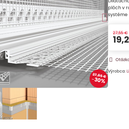
Dilatačná
plôch v 
systéme 
27,55 €
19,
Otázka
Výrobca:
L
27,55 €
30%