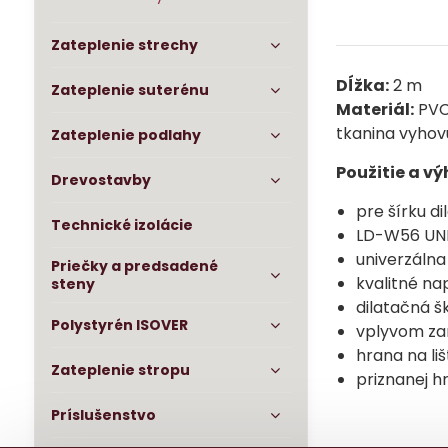
Zateplenie strechy
Dĺžka:
2 m
Zateplenie suterénu
Materiál:
PVC 
tkanina vyho
Zateplenie podlahy
Použitie a v
Drevostavby
pre šírku d
Technické izolácie
LD-W56 UNI
univerzálna
Priečky a predsadené
kvalitné na
steny
dilatačná š
Polystyrén ISOVER
vplyvom zam
hrana na li
Zateplenie stropu
priznanej hr
Príslušenstvo