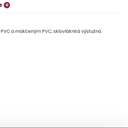
e
0
ii PVC a mäkčeným PVC, sklovláknitá výstužná