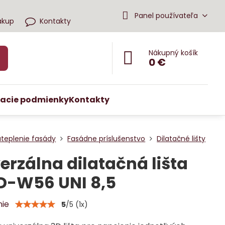
Panel používateľa
ákup
Kontakty
Nákupný košík
0 €
acie podmienky
Kontakty
ateplenie fasády
Fasádne príslušenstvo
Dilatačné lišty
erzálna dilatačná lišta
D-W56 UNI 8,5
nie
5
/
5
(
1
x)