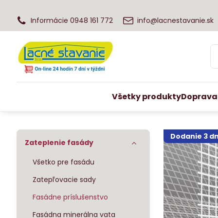
Informácie 0948 161 772
info@lacnestavanie.sk
Všetky produkty
Doprava
Dodanie 3 dn
Zateplenie fasády
Všetko pre fasádu
Zatepľovacie sady
Fasádne príslušenstvo
Fasádna minerálna vata