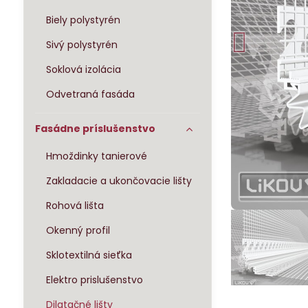
Biely polystyrén
Sivý polystyrén
Soklová izolácia
Odvetraná fasáda
Fasádne príslušenstvo
Hmoždinky tanierové
Zakladacie a ukončovacie lišty
Rohová lišta
Okenný profil
Sklotextilná sieťka
Elektro prislušenstvo
Dilatačné lišty