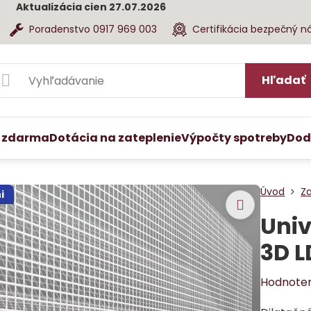
Aktualizácia cien 27.07.2026
Poradenstvo 0917 969 003
Certifikácia bezpečný n
Hľadať
 zdarma
Dotácia na zateplenie
Výpočty spotreby
Dod
Úvod
Z
i
Univ
3D L
Hodnote