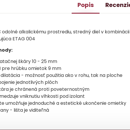
Popis
Recenzi
odolné alkalickému prostrediu, stredný diel v kombinác
vujúca ETAG 004
ýhody:
ilatačnej škáry 10 - 25 mm
 pre hrúbku omietok 9 mm
 dilatácia - možnosť použitia ako v rohu, tak na ploche
pojenie jednotlivých plôch
kára je chránená proti poveternostným
edzuje vniknutiu vlhkosti pod izolant
šte umožňuje jednoduché a estetické ukončenie omietky
any - lišta je viditeľná