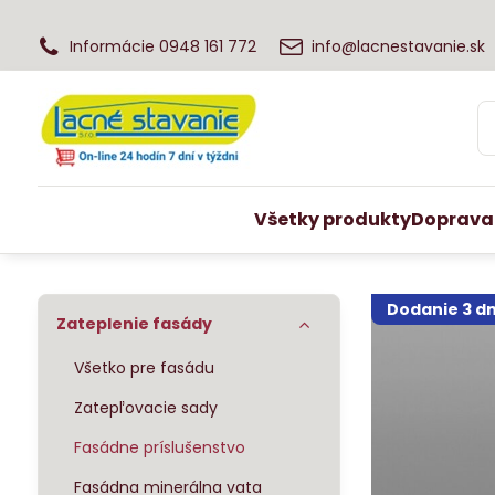
Informácie 0948 161 772
info@lacnestavanie.sk
Všetky produkty
Doprava
Dodanie 3 dn
Zateplenie fasády
Všetko pre fasádu
Zatepľovacie sady
Fasádne príslušenstvo
Fasádna minerálna vata