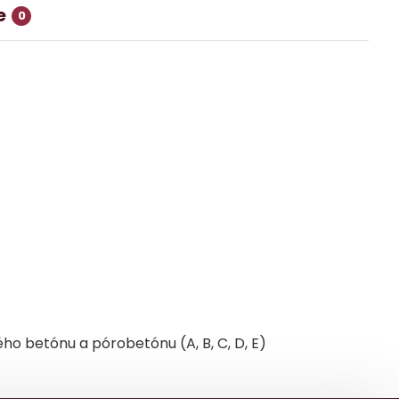
e
0
ho betónu a pórobetónu (A, B, C, D, E)