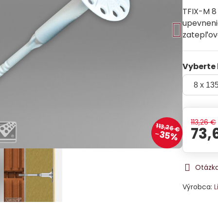
TFIX-M 8
upevneni
zatepľov
Vyberte 
113,26 €
113,26 €
73,
35%
Otázka
Výrobca:
L