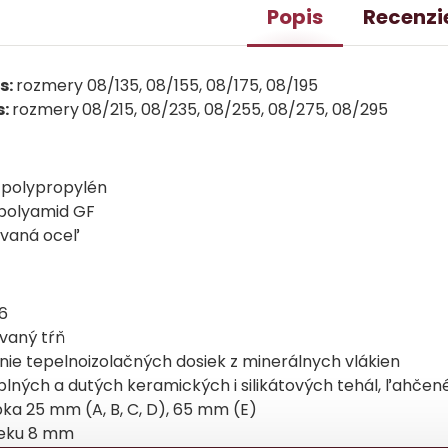
Popis
Recenzi
s:
rozmery 08/135, 08/155, 08/175, 08/195
s:
rozmery
08/215, 08/235, 08/255, 08/275, 08/295
 polypropylén
 polyamid GF
ovaná oceľ
6
vaný tŕň
ie tepelnoizolačných dosiek z minerálnych vlákien
plných a dutých keramických i silikátových tehál, ľahčené
ka 25 mm (A, B, C, D), 65 mm (E)
ieku 8 mm