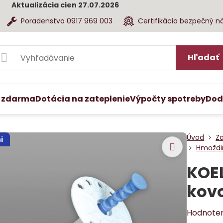
Aktualizácia cien 27.07.2026
Poradenstvo 0917 969 003
Certifikácia bezpečný n
Hľadať
 zdarma
Dotácia na zateplenie
Výpočty spotreby
Dod
Úvod
Z
i
Hmoždi
KOEL
kov
Hodnote