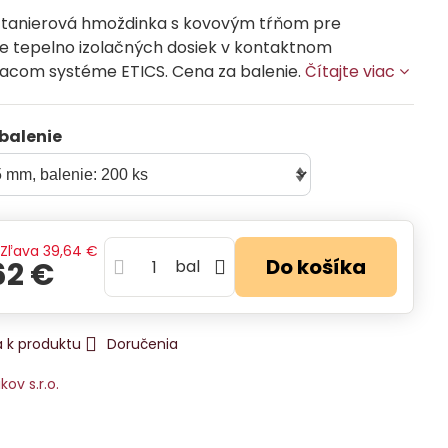
 tanierová hmoždinka s kovovým tŕňom pre
e tepelno izolačných dosiek v kontaktnom
acom systéme ETICS. Cena za balenie.
Čítajte viac
balenie
Zľava
39,64 €
Do košíka
62 €
bal
 k produktu
Doručenia
ikov s.r.o.