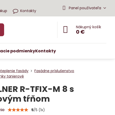
Panel používateľa
ákup
Kontakty
Nákupný košík
0 €
acie podmienky
Kontakty
ateplenie fasády
Fasádne príslušenstvo
nky tanierové
NER R-TFIX-M 8 s
ovým tŕňom
nie
5
/
5
(
1
x)