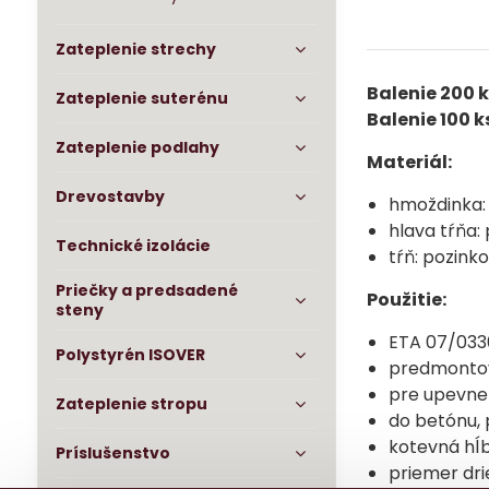
Zateplenie strechy
Balenie 200 k
Zateplenie suterénu
Balenie 100 k
Zateplenie podlahy
Materiál:
Drevostavby
hmoždinka:
hlava tŕňa:
Technické izolácie
tŕň: pozink
Priečky a predsadené
Použitie:
steny
ETA 07/033
Polystyrén ISOVER
predmonto
pre upevnen
Zateplenie stropu
do betónu, 
kotevná hĺb
Príslušenstvo
priemer dr