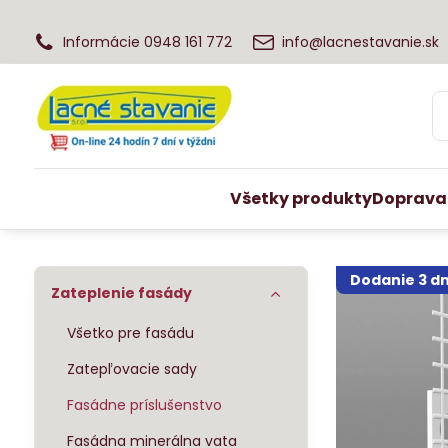
Informácie 0948 161 772
info@lacnestavanie.sk
Všetky produkty
Doprava
Dodanie 3 dn
Zateplenie fasády
Všetko pre fasádu
Zatepľovacie sady
Fasádne príslušenstvo
Fasádna minerálna vata