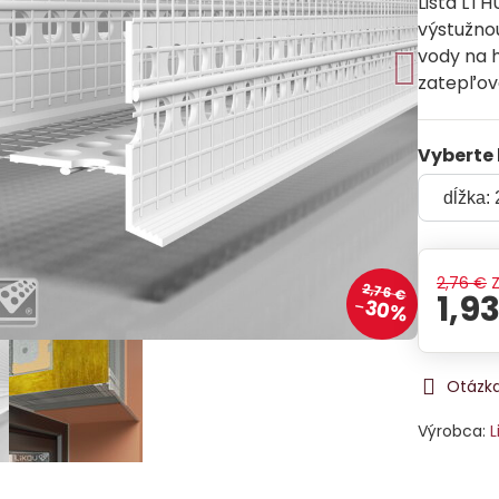
Lišta LTH
výstužnou
vody na 
zatepľov
Vyberte 
2,76 €
2,76 €
1,9
30%
Otázka
Výrobca:
L