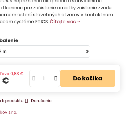
U 04 s nepriznanou okapnicou a sklovláknitou
 tkaninou pre začistenie omietky zaistenie zvodu
hornom ostení stavebných otvorov v kontaktnom
acom systéme ETICS.
Čítajte viac
balenie
Zľava
0,83 €
Do košíka
3 €
 k produktu
Doručenia
ikov s.r.o.