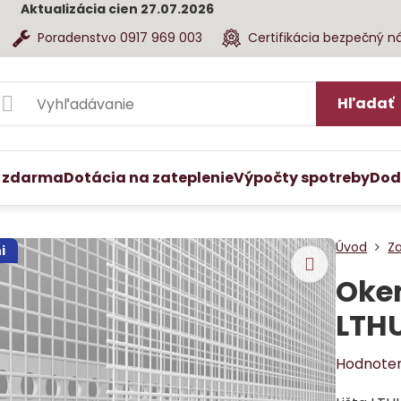
Aktualizácia cien 27.07.2026
Poradenstvo 0917 969 003
Certifikácia bezpečný n
Hľadať
 zdarma
Dotácia na zateplenie
Výpočty spotreby
Dod
Úvod
Z
i
Oken
LTH
Hodnote