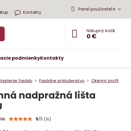
Panel používateľa
ákup
Kontakty
Nákupný košík
0 €
acie podmienky
Kontakty
ateplenie fasády
Fasádne príslušenstvo
Okenný profil
ná nadpražná lišta
U
nie
5
/
5
(
1
x)