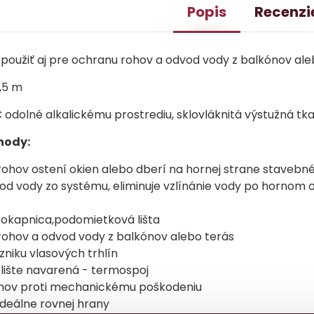
Popis
Recenzi
 použiť aj pre ochranu rohov a odvod vody z balkónov ale
,5 m
odolné alkalickému prostrediu, sklovláknitá výstužná t
ýhody:
rohov ostení okien alebo dberí na hornej strane stavebn
vod vody zo systému, eliminuje vzlínánie vody po horno
 okapnica,podomietková lišta
rohov a odvod vody z balkónov alebo terás
zniku vlasových trhlín
k lište navarená - termospoj
hov proti mechanickému poškodeniu
ideálne rovnej hrany