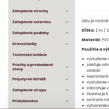
Zateplenie strechy
Lištu je možné
Zateplenie suterénu
Dĺžka:
2 m / 2
Zateplenie podlahy
Materiál:
PVC 
Drevostavby
Použitie a v
Technické izolácie
vystuženie 
zaisťuje od
Priečky a predsadené
steny
období
nepriznaná
Polystyrén ISOVER
vystuženie 
zabraňuje v
Zateplenie stropu
tkanina je 
ochrana ro
Príslušenstvo
vytvorenie 