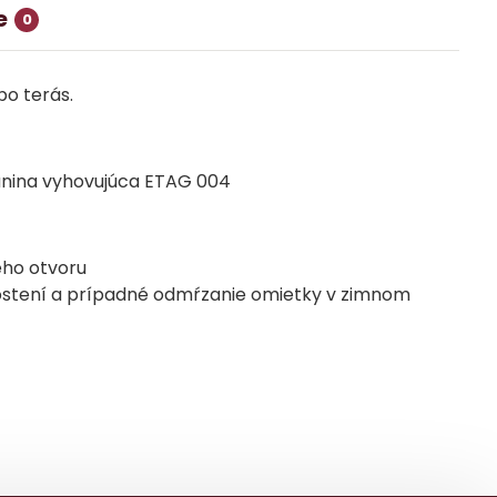
e
0
bo terás.
kanina vyhovujúca ETAG 004
ého otvoru
m ostení a prípadné odmŕzanie omietky v zimnom