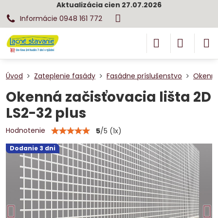
Aktualizácia cien 27.07.2026
Informácie 0948 161 772
Úvod
Zateplenie fasády
Fasádne príslušenstvo
Okenný 
Okenná začisťovacia lišta 2D
LS2-32 plus
Hodnotenie
5
/
5
(
1
x)
Dodanie 3 dni