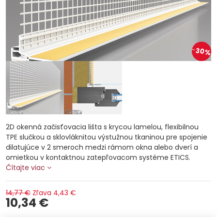
30%
2D okenná začisťovacia lišta s krycou lamelou, flexibilnou
TPE slučkou a sklovláknitou výstužnou tkaninou pre spojenie
dilatujúce v 2 smeroch medzi rámom okna alebo dverí a
omietkou v kontaktnou zatepľovacom systéme ETICS.
Čítajte viac
14,77 €
Zľava
4,43 €
10,34 €