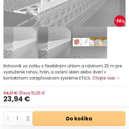
30%
Rohovník vo zvitku s flexibilným uhlom a návinom 25 m pre
vystuženie rohov, hrán, a ostení okien alebo dverí v
kontaktnom zatepľovacom systéme ETICS.
Čítajte viac
34,21 €
Zľava
10,26 €
23,94 €
Do košíka