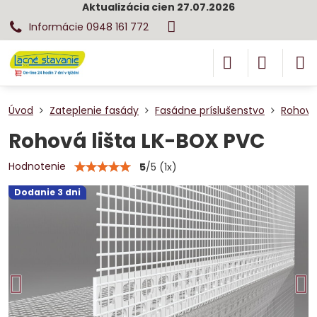
Aktualizácia cien 27.07.2026
Informácie 0948 161 772
Úvod
Zateplenie fasády
Fasádne príslušenstvo
Rohová 
Rohová lišta LK-BOX PVC
Hodnotenie
5
/
5
(
1
x)
Dodanie 3 dni