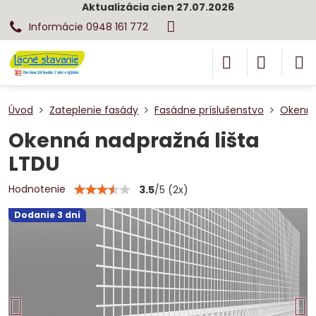
Aktualizácia cien 27.07.2026
Informácie 0948 161 772
Úvod
Zateplenie fasády
Fasádne príslušenstvo
Okenný 
Okenná nadpražná lišta
LTDU
Hodnotenie
3.5
/
5
(
2
x)
Dodanie 3 dni