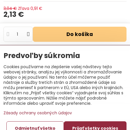
3,04 €
Zľava
0,91 €
2,13 €
Do košíka
Otázka k produktu
Doručenia
Predvoľby súkromia
Výrobca:
Likov s.r.o.
Cookies používame na zlepšenie vašej návštevy tejto
webovej stránky, analýzu jej výkonnosti a zhromažďovanie
údajov o jej používaní. Na tento účel môžeme použiť
Popis
nástroje a služby tretích strán a zhromaždené údaje sa
môžu preniesť k partnerom v EÚ, USA alebo iných krajinách.
Kliknutím na „Prijať všetky cookies“ vyjadrujete svoj súhlas s
Recenzie
0
týmto spracovaním. Nižšie môžete nájsť podrobné
informácie alebo upraviť svoje preferencie.
Zásady ochrany osobných údajov
©
2026
Copyright
Odmietnuť všetko
Prijať všetky cookies