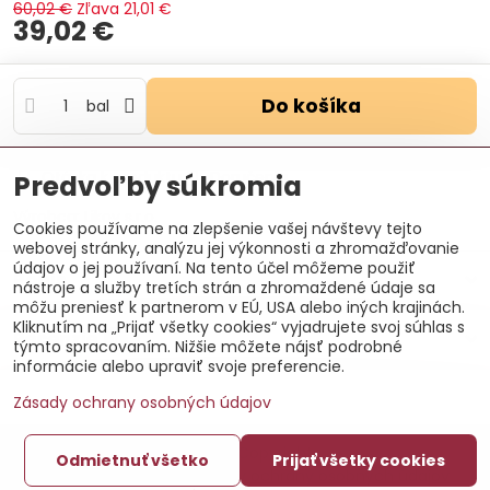
60,02 €
Zľava
21,01 €
39,02 €
Do košíka
bal
Otázka k produktu
Doručenia
Predvoľby súkromia
Výrobca:
Likov s.r.o.
Cookies používame na zlepšenie vašej návštevy tejto
webovej stránky, analýzu jej výkonnosti a zhromažďovanie
údajov o jej používaní. Na tento účel môžeme použiť
Popis
nástroje a služby tretích strán a zhromaždené údaje sa
môžu preniesť k partnerom v EÚ, USA alebo iných krajinách.
Kliknutím na „Prijať všetky cookies“ vyjadrujete svoj súhlas s
Recenzie
0
týmto spracovaním. Nižšie môžete nájsť podrobné
informácie alebo upraviť svoje preferencie.
Zásady ochrany osobných údajov
©
2026
Copyright
Odmietnuť všetko
Prijať všetky cookies
Predvoľby súkromia
Zásady ochrany osobných údajov