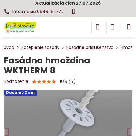
Aktualizácia cien 27.07.2026
Informácie 0948 161 772
Úvod
Zateplenie fasády
Fasádne príslušenstvo
Hmoždi
Fasádna hmoždina
WKTHERM 8
Hodnotenie
5
/
5
(
1
x)
Dodanie 3 dni