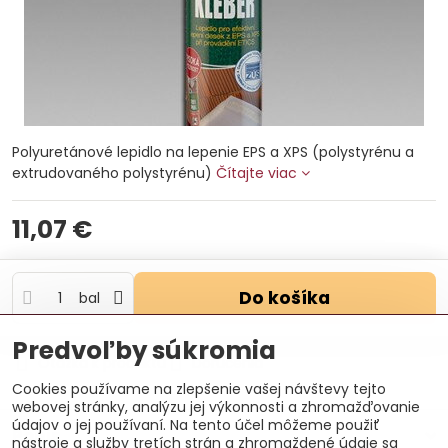
Polyuretánové lepidlo na lepenie EPS a XPS (polystyrénu a
extrudovaného polystyrénu)
Čítajte viac
11,07 €
Do košíka
bal
Predvoľby súkromia
Otázka k produktu
Doručenia
Cookies používame na zlepšenie vašej návštevy tejto
webovej stránky, analýzu jej výkonnosti a zhromažďovanie
údajov o jej používaní. Na tento účel môžeme použiť
Popis
nástroje a služby tretích strán a zhromaždené údaje sa