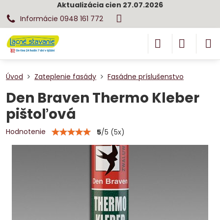
Aktualizácia cien 27.07.2026
Informácie 0948 161 772
Úvod
Zateplenie fasády
Fasádne príslušenstvo
Den Braven Thermo Kleber
pištoľová
Hodnotenie
5
/
5
(
5
x)