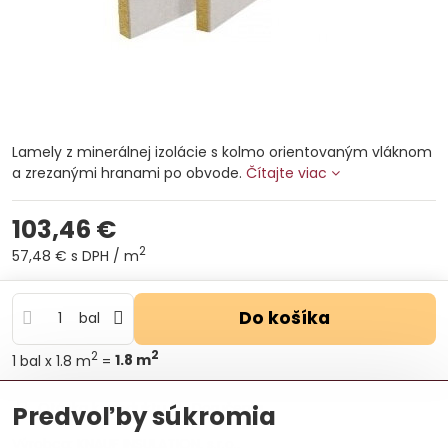
Lamely z minerálnej izolácie s kolmo orientovaným vláknom
a zrezanými hranami po obvode.
Čítajte viac
103,46 €
2
57,48 €
s DPH
/ m
Do košíka
bal
2
2
1
bal
x 1.8 m
=
1.8
m
Otázka k produktu
Doručenia
Predvoľby súkromia
Výrobca:
KNAUF INSULATION, s.r.o.,