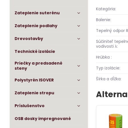
Kategória:
Zateplenie suterénu
Balenie:
Zateplenie podlahy
Tepelný odpor R
Drevostavby
Súčiniteľ tepeln
vodivosti λ:
Technické izolácie
Hrúbka :
Priečky a predsadené
Typ izolácie:
steny
Šírka a dĺžka:
Polystyrén ISOVER
Alterna
Zateplenie stropu
Príslušenstvo
OSB dosky impregnované