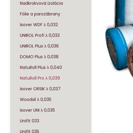
Nadkrokvová izolácia
Fólie a parozábrany
Isover WDF λ 0,032
UNIROL Profi λ 0,033
UNIROL Plus λ 0,036
DOMO Plus λ 0,038
NatuRoll Plus λ 0,040
NatuRoll Pro λ 0,039
Isover ORSIK λ 0,037
Woodsil λ 0,035
Isover UNI λ 0,035
Unifit 033
Unifit 035