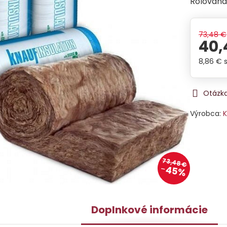
Rolovaná 
73,48 €
40,
8,86 €
Otázka
Výrobca:
K
73,48 €
45%
Doplnkové informácie