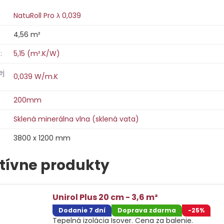
NatuRoll Pro λ 0,039
4,56 m²
:
5,15 (m².K/W)
ej
0,039 W/m.K
200mm
Sklená minerálna vlna (sklená vata)
3800 x 1200 mm
tívne produkty
Unirol Plus 20 cm - 3,6 m²
Dodanie 7 dní
Doprava zdarma
-25%
Tepelná izolácia Isover. Cena za balenie.