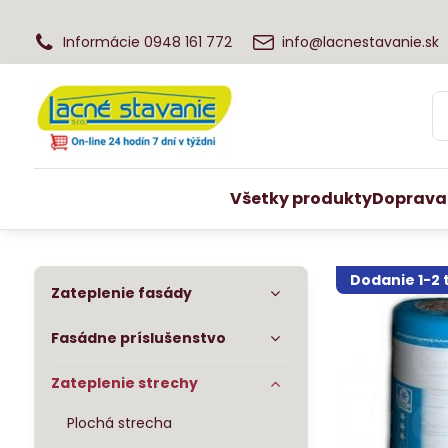
Informácie 0948 161 772
info@lacnestavanie.sk
Všetky produkty
Doprava
Dodanie 1-2
Zateplenie fasády
Fasádne príslušenstvo
Zateplenie strechy
Plochá strecha