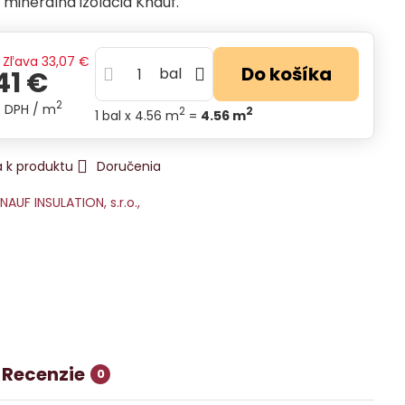
minerálna izolácia Knauf.
Zľava
33,07 €
Do košíka
bal
41 €
2
s DPH
/ m
2
2
1
bal
x 4.56 m
=
4.56
m
 k produktu
Doručenia
NAUF INSULATION, s.r.o.,
Recenzie
0