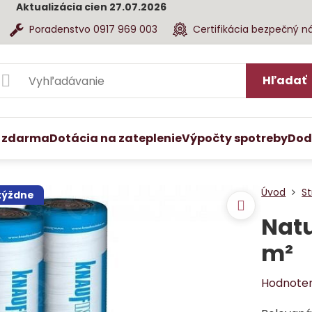
Aktualizácia cien 27.07.2026
Poradenstvo 0917 969 003
Certifikácia bezpečný n
Hľadať
 zdarma
Dotácia na zateplenie
Výpočty spotreby
Dod
Úvod
St
 týždne
Natu
m²
Hodnote