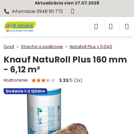
Aktualizácia cien 27.07.2026
Informácie 0948 161 772
Úvod
Strecha a podkrovie
NatuRoll Plus λ 0,040
Knauf NatuRoll Plus 160 mm
- 6,12 m²
Hodnotenie
3.33
/
5
(
3
x)
Dodanie 1-2 týždne