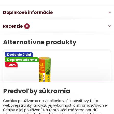
Doplnkové informácie
Recenzie
0
Alternatívne produkty
Dodanie 7 dní
Doprava zdarma
-25%
Predvoľby súkromia
Cookies používame na zlepšenie vašej návštevy tejto
webovej stránky, analýzu jej výkonnosti a zhromažďovanie
údajov o jej používaní. Na tento účel môžeme použiť
Unirol Plus 16 cm - 4,56 m²