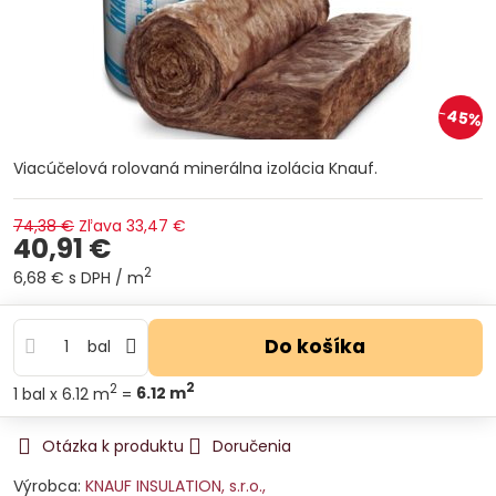
45%
Viacúčelová rolovaná minerálna izolácia Knauf.
74,38 €
Zľava
33,47 €
40,91 €
2
6,68 €
s DPH
/ m
Do košíka
bal
2
2
1
bal
x 6.12 m
=
6.12
m
Otázka k produktu
Doručenia
Výrobca:
KNAUF INSULATION, s.r.o.,