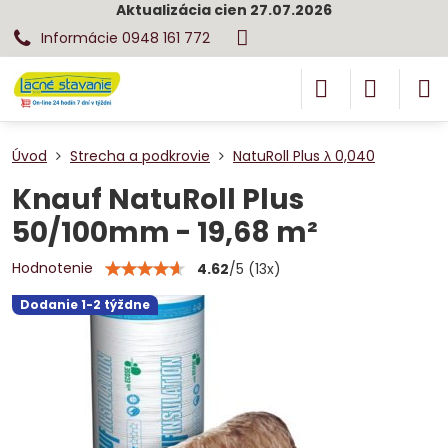
Aktualizácia cien 27.07.2026
Informácie 0948 161 772
Úvod
Strecha a podkrovie
NatuRoll Plus λ 0,040
Knauf NatuRoll Plus
50/100mm - 19,68 m²
Hodnotenie
4.62
/
5
(
13
x)
Dodanie 1-2 týždne