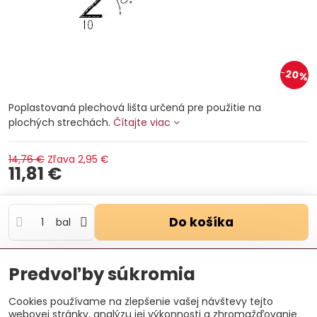
20%
Poplastovaná plechová lišta určená pre použitie na
plochých strechách.
Čítajte viac
14,76 €
Zľava
2,95 €
11,81 €
Do košíka
bal
Otázka k produktu
Doručenia
Predvoľby súkromia
Výrobca:
D Plast a.s.
Cookies používame na zlepšenie vašej návštevy tejto
webovej stránky, analýzu jej výkonnosti a zhromažďovanie