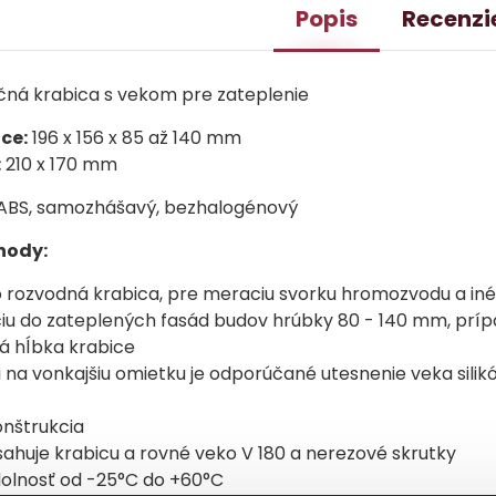
Popis
Recenzi
ačná krabica s vekom pre zateplenie
ce:
196 x 156 x 85 až 140 mm
:
210 x 170 mm
ABS, samozhášavý, bezhalogénový
ýhody:
o rozvodná krabica, pre meraciu svorku hromozvodu a iné
ciu do zateplených fasád budov hrúbky 80 - 140 mm, prí
á hĺbka krabice
cii na vonkajšiu omietku je odporúčané utesnenie veka s
onštrukcia
ahuje krabicu a rovné veko V 180 a nerezové skrutky
dolnosť od -25°C do +60°C