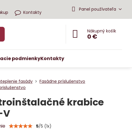
Panel používateľa
ákup
Kontakty
Nákupný košík
0 €
acie podmienky
Kontakty
ateplenie fasády
Fasádne príslušenstvo
prislušenstvo
troinštalačné krabice
-V
nie
5
/
5
(
1
x)