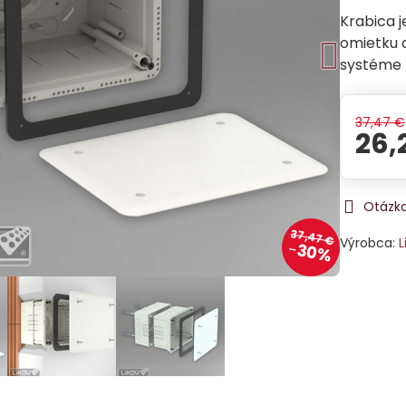
Krabica 
omietku 
systéme 
37,47 €
26,
Otázka
37,47 €
Výrobca:
L
30%