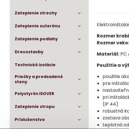
Zateplenie strechy
Elektroinštal
Zateplenie suterénu
Rozmer krabi
Zateplenie podlahy
Rozmer veko
Drevostavby
Materiál:
PC 
Technické izolácie
Použitie a v
použitie ak
Priečky a predsadené
steny
pre inštalá
nastaviteľn
Polystyrén ISOVER
pri inštalá
(IP 44)
Zateplenie stropu
robustná k
zostava obs
Príslušenstvo
teplotná o