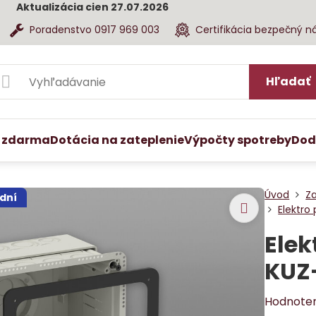
Aktualizácia cien 27.07.2026
Poradenstvo 0917 969 003
Certifikácia bezpečný n
Hľadať
 zdarma
Dotácia na zateplenie
Výpočty spotreby
Dod
Úvod
Z
dní
Elektro 
Elek
KUZ
Hodnote