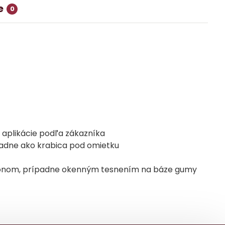
e
0
 aplikácie podľa zákazníka
padne ako krabica pod omietku
ilikónom, prípadne okenným tesnením na báze gumy