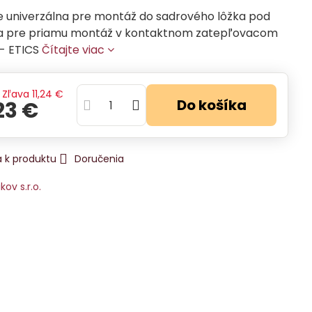
je univerzálna pre montáž do sadrového lôžka pod
a pre priamu montáž v kontaktnom zatepľovacom
- ETICS
Čítajte viac
Zľava
11,24 €
Do košíka
23 €
 k produktu
Doručenia
ikov s.r.o.