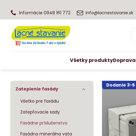
Informácie 0948 161 772
info@lacnestavanie.sk
Všetky produkty
Doprava
Dodanie 3-5 
Zateplenie fasády
Všetko pre fasádu
Zatepľovacie sady
Fasádne príslušenstvo
Fasádna minerálna vata