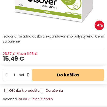
41%
Izolačná fasádna doska z expandovaného polystyrénu. Cena
za balenie.
26,57 €
Zľava
11,08 €
15,49 €
Do košíka
bal
Otázka k produktu
Doručenia
Výrobca:
ISOVER Saint-Gobain