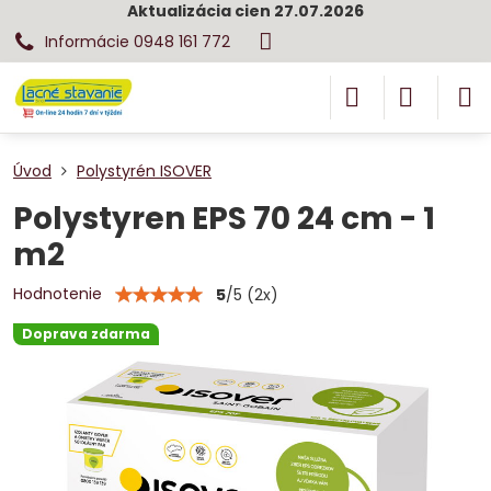
Aktualizácia cien 27.07.2026
Informácie 0948 161 772
Úvod
Polystyrén ISOVER
Polystyren EPS 70 24 cm - 1
m2
Hodnotenie
5
/
5
(
2
x)
Doprava zdarma