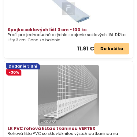
Spojka soklových líšt 3 cm - 100 ks
Profil pre jednoduché a rýchle spojenie soklových líšt. Dĺžka
lišty 3 cm. Cena za balenie.
11,91 €
Do košíka
Dodanie 3 dni
-30%
LK PVC rohová lišta s tkaninou VERTEX
Rohová lišta PVC so sklovláknitou výstužnou tkaninou na