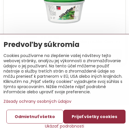
Baumit SilikatTop 25 kg
Silikátová omietka pre vnútorné i vonkajšie použitie. Cena za
Predvoľby súkromia
balenie.
77,49 €
Zľava 28,28 €
Zobraziť
Cookies používame na zlepšenie vašej návštevy tejto
49,21 €
webovej stránky, analýzu jej výkonnosti a zhromažďovanie
údajov o jej používaní. Na tento účel môžeme použiť
nástroje a služby tretích strán a zhromaždené údaje sa
môžu preniesť k partnerom v EÚ, USA alebo iných krajinách.
Kliknutím na „Prijať všetky cookies“ vyjadrujete svoj súhlas s
©
2026
Copyright
týmto spracovaním. Nižšie môžete nájsť podrobné
Predvoľby súkromia
Zásady ochrany osobných údajov
informácie alebo upraviť svoje preferencie.
Vytvorené pomocou:
BiznisWeb.sk
Zásady ochrany osobných údajov
Odmietnuť všetko
Prijať všetky cookies
Ukázať podrobnosti