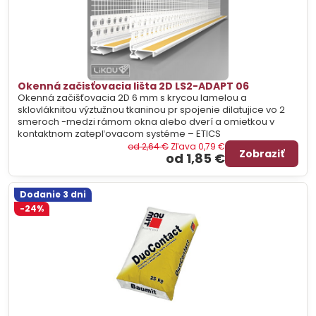
Okenná začisťovacia lišta 2D LS2-ADAPT 06
Okenná začišťovacia 2D 6 mm s krycou lamelou a
sklovláknitou výztužnou tkaninou pr spojenie dilatujice vo 2
smeroch -medzi rámom okna alebo dverí a omietkou v
kontaktnom zatepľovacom systéme – ETICS
od 2,64 €
Zľava 0,79 €
Zobraziť
od 1,85 €
Dodanie 3 dni
-24%