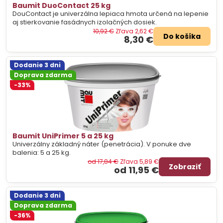
Baumit DuoContact 25 kg
DouContact je univerzálna lepiaca hmota určená na lepenie
aj stierkovanie fasádnych izolačných dosiek.
10,92 €
Zľava 2,62 €
Do košíka
8,30 €
Dodanie 3 dni
Doprava zdarma
-33%
Baumit UniPrimer 5 a 25 kg
Univerzálny základný náter (penetrácia). V ponuke dve
balenia: 5 a 25 kg.
od 17,84 €
Zľava 5,89 €
Zobraziť
od 11,95 €
Dodanie 3 dni
Doprava zdarma
-36%