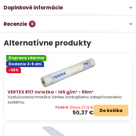
Doplnkové informácie
Recenzie
0
Alternatívne produkty
Doprava zdarma
Dodanie 3-5 dní
-35%
VERTEX R117 mriežka - 145 g/m² - 55m²
Vystužovacia mriežka Vertex vonkajšieho zatepľovacieho
systému.
77,49 €
Zľava 27,12 €
Do košíka
50,37 €