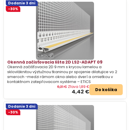
Dodanie 3 dni
-30%
Okenná začisťovacia lišta 2D LS2-ADAPT 09
Okenná začišťovacia 2D 9 mm s krycou lamelou a
sklovláknitou výztužnou tkaninou pr spojenie dilatujice vo 2
smeroch -medzi rámom okna alebo dverí a omietkou v
kontaktnom zatepľovacom systéme – ETICS
6,31 €
Zľava 1,89 €
Do košíka
4,42 €
Dodanie 3 dni
-30%