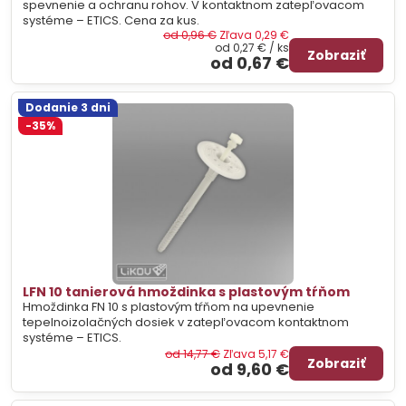
spevnenie a ochranu rohov. V kontaktnom zatepľovacom
systéme – ETICS. Cena za kus.
od 0,96 €
Zľava 0,29 €
od 0,27 €
/ ks
Zobraziť
od 0,67 €
Dodanie 3 dni
-35%
LFN 10 tanierová hmoždinka s plastovým tŕňom
Hmoždinka FN 10 s plastovým tŕňom na upevnenie
tepelnoizolačných dosiek v zatepľovacom kontaktnom
systéme – ETICS.
od 14,77 €
Zľava 5,17 €
Zobraziť
od 9,60 €