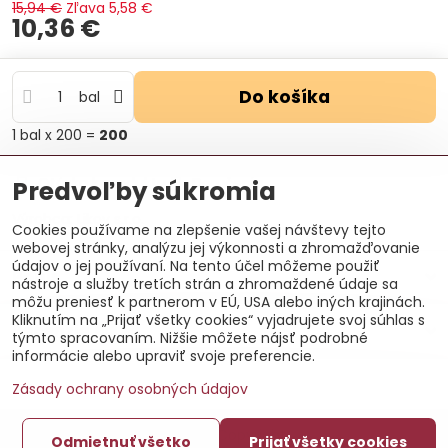
15,94 €
Zľava
5,58 €
10,36 €
Do košíka
bal
1
bal
x 200 =
200
Otázka k produktu
Doručenia
Predvoľby súkromia
Výrobca:
Likov s.r.o.
Cookies používame na zlepšenie vašej návštevy tejto
webovej stránky, analýzu jej výkonnosti a zhromažďovanie
údajov o jej používaní. Na tento účel môžeme použiť
Popis
nástroje a služby tretích strán a zhromaždené údaje sa
môžu preniesť k partnerom v EÚ, USA alebo iných krajinách.
Kliknutím na „Prijať všetky cookies“ vyjadrujete svoj súhlas s
Recenzie
0
týmto spracovaním. Nižšie môžete nájsť podrobné
informácie alebo upraviť svoje preferencie.
Zásady ochrany osobných údajov
©
2026
Copyright
Odmietnuť všetko
Prijať všetky cookies