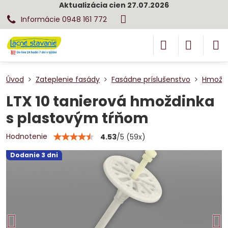
Aktualizácia cien 27.07.2026
Informácie 0948 161 772
Úvod
Zateplenie fasády
Fasádne príslušenstvo
Hmoždi
LTX 10 tanierová hmoždinka
s plastovým tŕňom
Hodnotenie
4.53
/
5
(
59
x)
Dodanie 3 dni