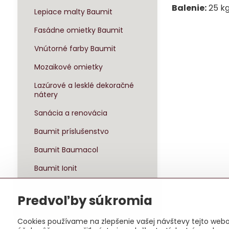
Balenie:
25 kg
Lepiace malty Baumit
Fasádne omietky Baumit
Vnútorné farby Baumit
Mozaikové omietky
Lazúrové a lesklé dekoračné
nátery
Sanácia a renovácia
Baumit príslušenstvo
Baumit Baumacol
Baumit Ionit
Baumit Klima
Predvoľby súkromia
Sady zateplenia
Cookies používame na zlepšenie vašej návštevy tejto webov