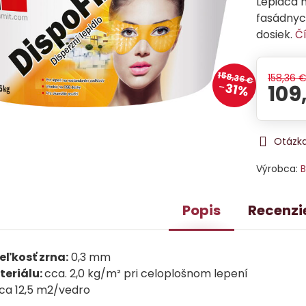
Lepiaca 
fasádnyc
dosiek.
Čí
158,36 €
158,36 
31%
109
Otázka
Výrobca:
B
Popis
Recenzi
ľkosť zrna:
0,3 mm
eriálu:
cca. 2,0 kg/m² pri celoplošnom lepení
ca 12,5 m2/vedro