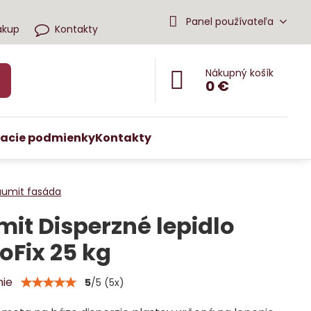
Panel používateľa
ákup
Kontakty
Nákupný košík
0 €
acie podmienky
Kontakty
aumit fasáda
it Disperzné lepidlo
oFix 25 kg
nie
5
/
5
(
5
x)