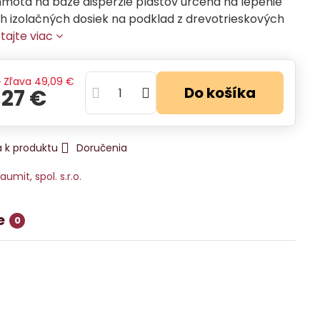
hmota na báze disperzie plastov určená na lepenie
h izolačných dosiek na podklad z drevotrieskových
tajte viac
€
Zľava
49,09 €
Do košíka
,27 €
 k produktu
Doručenia
aumit, spol. s.r.o.
e
0