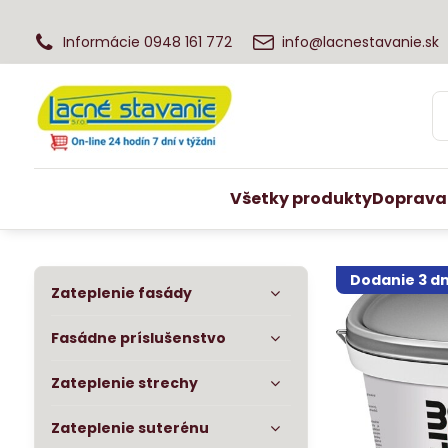
Informácie 0948 161 772
info@lacnestavanie.sk
Všetky produkty
Doprava
Dodanie 3 dn
Zateplenie fasády
Fasádne príslušenstvo
Zateplenie strechy
Zateplenie suterénu