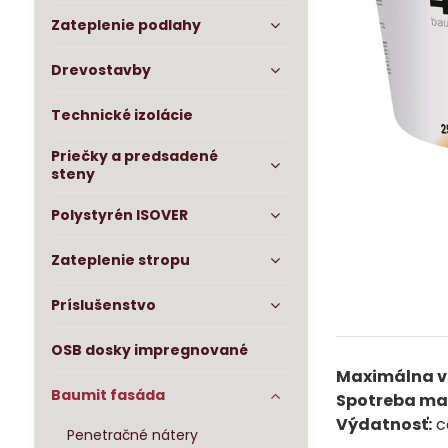
Zateplenie podlahy
Drevostavby
Technické izolácie
Priečky a predsadené
steny
Polystyrén ISOVER
Zateplenie stropu
Príslušenstvo
OSB dosky impregnované
Maximálna ve
Baumit fasáda
Spotreba mat
Výdatnosť:
c
Penetračné nátery