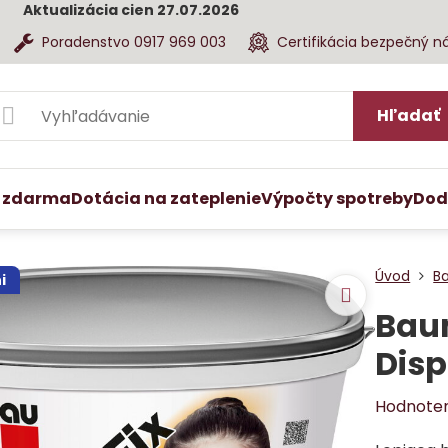
Aktualizácia cien 27.07.2026
Poradenstvo 0917 969 003
Certifikácia bezpečný n
Hľadať
 zdarma
Dotácia na zateplenie
Výpočty spotreby
Dod
Úvod
B
i
Baum
Disp
Hodnote