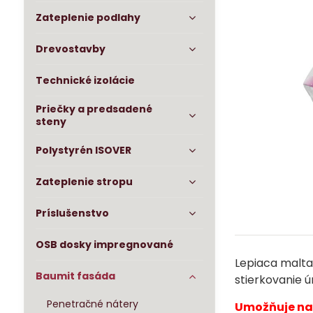
Zateplenie podlahy
Drevostavby
Technické izolácie
Priečky a predsadené
steny
Polystyrén ISOVER
Zateplenie stropu
Príslušenstvo
OSB dosky impregnované
Lepiaca malta
Baumit fasáda
stierkovanie 
Penetračné nátery
Umožňuje nan