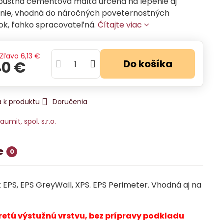
pustná cementová malta určená na lepenie aj
anie, vhodná do náročných poveternostných
k, ľahko spracovateľná.
Čítajte viac
Zľava
6,13 €
Do košíka
40 €
 k produktu
Doručenia
aumit, spol. s.r.o.
e
0
EPS, EPS GreyWall, XPS. EPS Perimeter. Vhodná aj na
etú výstužnú vrstvu,
bez prípravy podkladu