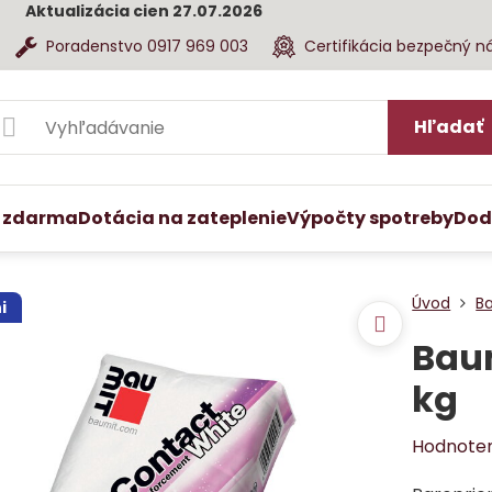
Aktualizácia cien 27.07.2026
Poradenstvo 0917 969 003
Certifikácia bezpečný n
Hľadať
 zdarma
Dotácia na zateplenie
Výpočty spotreby
Dod
Úvod
B
i
Baum
kg
Hodnote