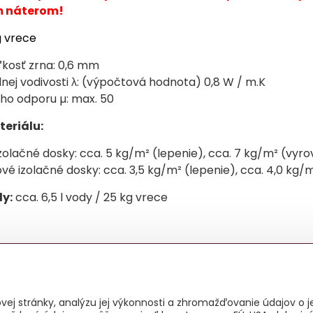
 náterom!
 vrece
kosť zrna: 0,6 mm
lnej vodivosti λ: (výpočtová hodnota) 0,8 W / m.K
eho odporu µ: max. 50
eriálu:
zolačné dosky: cca. 5 kg/m² (lepenie), cca. 7 kg/m² (vyr
vé izolačné dosky: cca. 3,5 kg/m² (lepenie), cca. 4,0 kg
y:
cca. 6,5 l vody / 25 kg vrece
ej stránky, analýzu jej výkonnosti a zhromažďovanie údajov o je