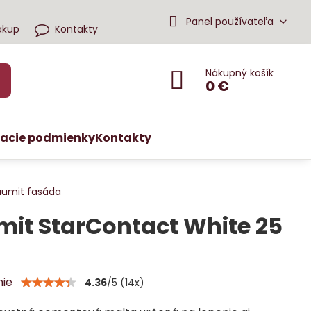
Panel používateľa
ákup
Kontakty
Nákupný košík
0 €
acie podmienky
Kontakty
aumit fasáda
it StarContact White 25
nie
4.36
/
5
(
14
x)