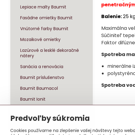
penetračným
Lepiace malty Baumit
Balenie:
25 kg
Fasádne omietky Baumit
Maximálna veľ
Vnútorné farby Baumit
Súčiniteľ tepe
Mozaikové omietky
Faktor difúzn
Lazúrové a lesklé dekoračné
Spotreba mat
nátery
minerálne i
Sanácia a renovácia
polystyréno
Baumit príslušenstvo
Spotreba vod
Baumit Baumacol
Baumit Ionit
Baumit Klima
Predvoľby súkromia
Sady zateplenia
Cookies používame na zlepšenie vašej návštevy tejto webov