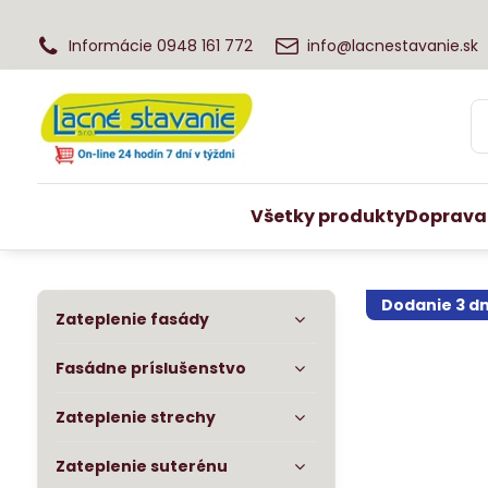
Informácie 0948 161 772
info@lacnestavanie.sk
Všetky produkty
Doprava
Dodanie 3 dn
Zateplenie fasády
Fasádne príslušenstvo
Zateplenie strechy
Zateplenie suterénu