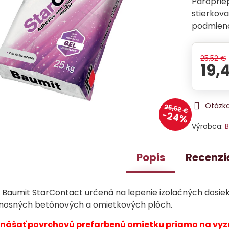
Paroprie
stierkov
podmieno
25,52 €
19,
Otázka
25,52 €
24%
Výrobca:
B
Popis
Recenzi
 Baumit StarContact určená na lepenie izolačných dosiek 
únosných betónových a omietkových plôch.
ášať povrchovú prefarbenú omietku priamo na vyzr