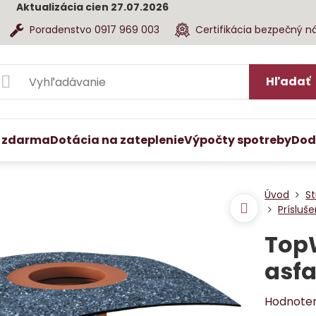
Aktualizácia cien 27.07.2026
Poradenstvo 0917 969 003
Certifikácia bezpečný n
Hľadať
 zdarma
Dotácia na zateplenie
Výpočty spotreby
Dod
Úvod
St
Prísluš
Top
asf
Hodnote