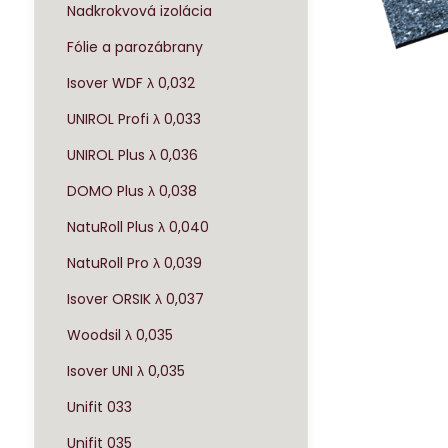
Nadkrokvová izolácia
Fólie a parozábrany
Isover WDF λ 0,032
UNIROL Profi λ 0,033
UNIROL Plus λ 0,036
DOMO Plus λ 0,038
NatuRoll Plus λ 0,040
NatuRoll Pro λ 0,039
Isover ORSIK λ 0,037
Woodsil λ 0,035
Isover UNI λ 0,035
Unifit 033
Unifit 035