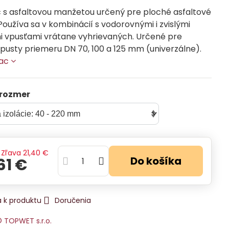
 s asfaltovou manžetou určený pre ploché asfaltové
Používa sa v kombinácií s vodorovnými i zvislými
i vpusťami vrátane vyhrievaných. Určené pre
pusty priemeru DN 70, 100 a 125 mm (univerzálne).
iac
 rozmer
Zľava
21,40 €
Do košíka
61 €
 k produktu
Doručenia
 TOPWET s.r.o.