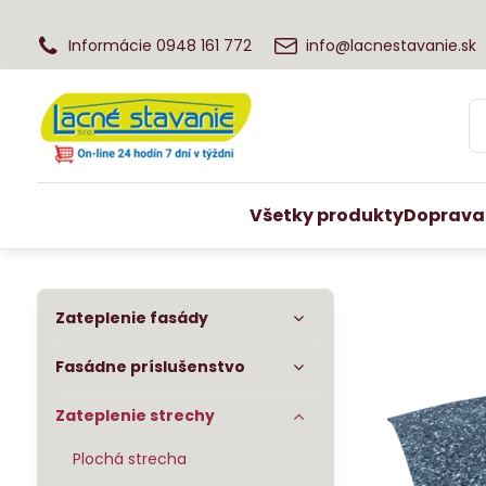
Informácie 0948 161 772
info@lacnestavanie.sk
Všetky produkty
Doprava
Zateplenie fasády
Fasádne príslušenstvo
Zateplenie strechy
Plochá strecha