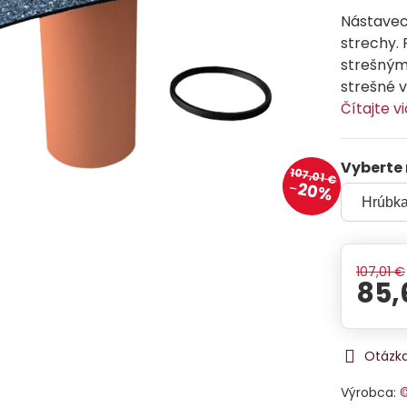
Nástavec
strechy. 
strešným
strešné v
Čítajte v
Vyberte
107,01 €
20%
107,01 €
85,
Otázka
Výrobca:
©