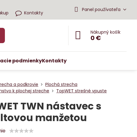
Panel používateľa
ákup
Kontakty
Nákupný košík
0 €
acie podmienky
Kontakty
recha a podkrovie
Plochá strecha
enstvo k plochej streche
TopWET strešné vpuste
WET TWN nástavec s
altovou manžetou
nie