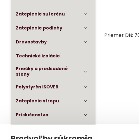
Zateplenie suterénu
Zateplenie podlahy
Priemer DN: 
Drevostavby
Technické izolácie
Priečky a predsadené
steny
Polystyrén ISOVER
Zateplenie stropu
Príslušenstvo
OSB dosky impregnované
Predvoľby súkromia