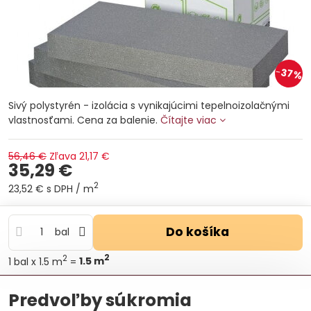
37%
Sivý polystyrén - izolácia s vynikajúcimi tepelnoizolačnými
vlastnosťami. Cena za balenie.
Čítajte viac
56,46 €
Zľava
21,17 €
35,29 €
2
23,52 €
s DPH
/ m
Do košíka
bal
2
2
1
bal
x 1.5 m
=
1.5
m
Otázka k produktu
Doručenia
Predvoľby súkromia