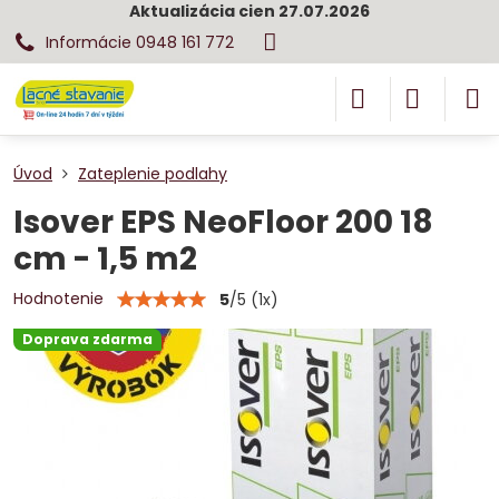
Aktualizácia cien 27.07.2026
Informácie 0948 161 772
Úvod
Zateplenie podlahy
Isover EPS NeoFloor 200 18
cm - 1,5 m2
Hodnotenie
5
/
5
(
1
x)
Doprava zdarma