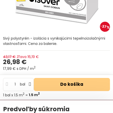
37%
Sivý polystyrén - izolácia s vynikajúcimi tepelnoizolačnými
vlastnosťami. Cena za balenie.
43,17 €
Zľava
16,19 €
26,98 €
2
17,99 €
s DPH
/ m
Do košíka
bal
2
2
1
bal
x 1.5 m
=
1.5
m
Otázka k produktu
Doručenia
Predvoľby súkromia