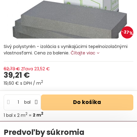
37%
Sivý polystyrén - izolácia s vynikajúcimi tepelnoizolačnými
vlastnosťami. Cena za balenie.
Čítajte viac
62,73 €
Zľava
23,52 €
39,21 €
2
19,60 €
s DPH
/ m
Do košíka
bal
2
2
1
bal
x 2 m
=
2
m
Otázka k produktu
Doručenia
Predvoľby súkromia