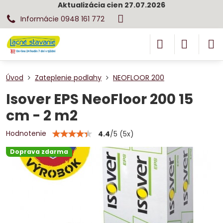
Aktualizácia cien 27.07.2026
Informácie 0948 161 772
Úvod
Zateplenie podlahy
NEOFLOOR 200
Isover EPS NeoFloor 200 15
cm - 2 m2
Hodnotenie
4.4
/
5
(
5
x)
Doprava zdarma