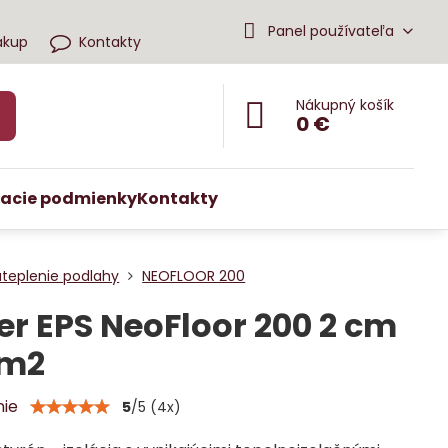
Panel používateľa
ákup
Kontakty
Nákupný košík
0 €
acie podmienky
Kontakty
ateplenie podlahy
NEOFLOOR 200
er EPS NeoFloor 200 2 cm
 m2
nie
5
/
5
(
4
x)