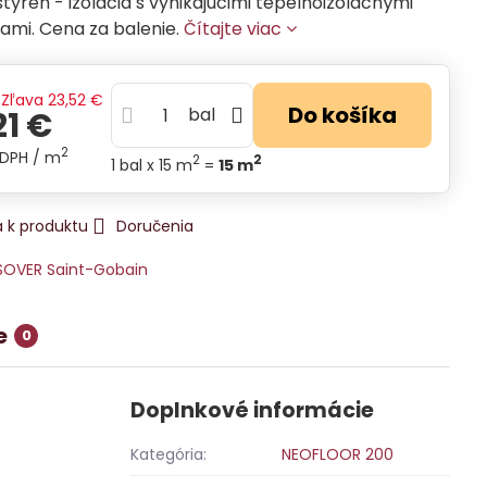
styrén - izolácia s vynikajúcimi tepelnoizolačnými
ami. Cena za balenie.
Čítajte viac
Zľava
23,52 €
Do košíka
bal
21 €
2
 DPH
/ m
2
2
1
bal
x 15 m
=
15
m
 k produktu
Doručenia
SOVER Saint-Gobain
e
0
Doplnkové informácie
Kategória:
NEOFLOOR 200