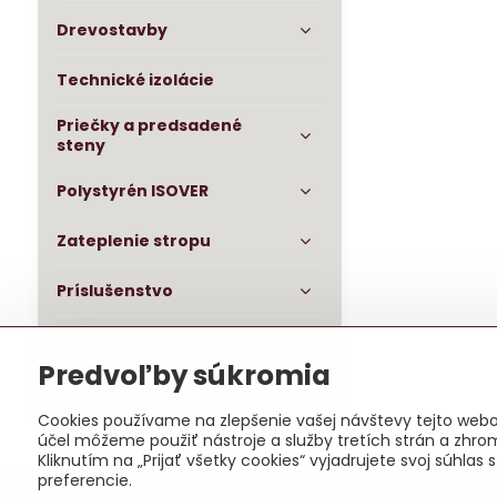
Drevostavby
Technické izolácie
Priečky a predsadené
steny
Polystyrén ISOVER
Zateplenie stropu
Príslušenstvo
OSB dosky impregnované
Predvoľby súkromia
Baumit fasáda
Cookies používame na zlepšenie vašej návštevy tejto webov
účel môžeme použiť nástroje a služby tretích strán a zhro
Kliknutím na „Prijať všetky cookies“ vyjadrujete svoj súhl
preferencie.