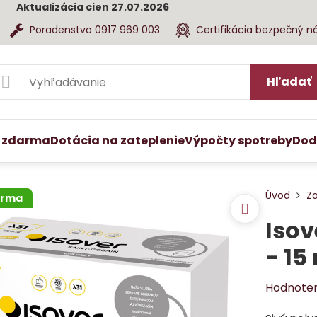
Aktualizácia cien 27.07.2026
Poradenstvo 0917 969 003
Certifikácia bezpečný n
Hľadať
 zdarma
Dotácia na zateplenie
Výpočty spotreby
Dod
Úvod
Z
arma
Isov
- 15
Hodnote