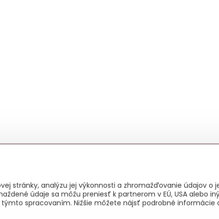
ej stránky, analýzu jej výkonnosti a zhromažďovanie údajov o je
maždené údaje sa môžu preniesť k partnerom v EÚ, USA alebo iný
as s týmto spracovaním. Nižšie môžete nájsť podrobné informácie 