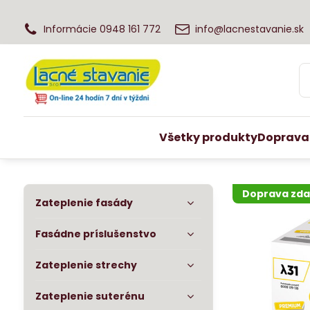
Informácie 0948 161 772
info@lacnestavanie.sk
Všetky produkty
Doprava
Doprava zd
Zateplenie fasády
Fasádne príslušenstvo
Zateplenie strechy
Zateplenie suterénu