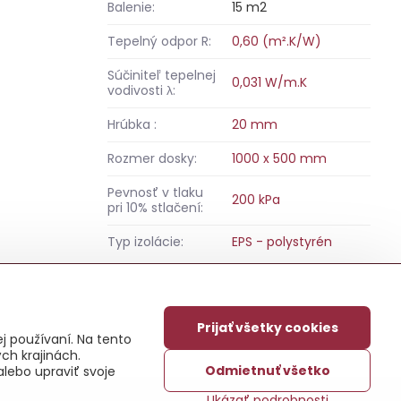
Balenie:
15 m2
Tepelný odpor R:
0,60 (m².K/W)
Súčiniteľ tepelnej
0,031 W/m.K
vodivosti λ:
Hrúbka :
20 mm
Rozmer dosky:
1000 x 500 mm
Pevnosť v tlaku
200 kPa
pri 10% stlačení:
Typ izolácie:
EPS - polystyrén
Prijať všetky cookies
j používaní. Na tento
ch krajinách.
Odmietnuť všetko
alebo upraviť svoje
Ukázať podrobnosti