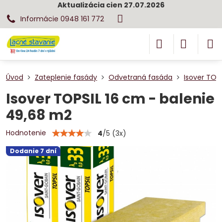
Aktualizácia cien 27.07.2026
Informácie 0948 161 772
Úvod
Zateplenie fasády
Odvetraná fasáda
Isover TOPS
Isover TOPSIL 16 cm - balenie
49,68 m2
Hodnotenie
4
/
5
(
3
x)
Dodanie 7 dní