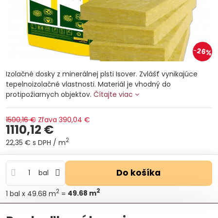
26%
Izolačné dosky z minerálnej plsti Isover. Zvlášť vynikajúce
tepelnoizolačné vlastnosti. Materiál je vhodný do
protipožiarnych objektov.
Čítajte viac
1500,16 €
Zľava
390,04 €
1110,12 €
2
22,35 €
s DPH
/ m
Do košíka
bal
2
2
1
bal
x 49.68 m
=
49.68
m
Otázka k produktu
Doručenia