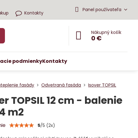
Panel používateľa
ákup
Kontakty
Nákupný košík
0 €
acie podmienky
Kontakty
ateplenie fasády
Odvetraná fasáda
Isover TOPSIL
er TOPSIL 12 cm - balenie
24 m2
nie
5
/
5
(
2
x)