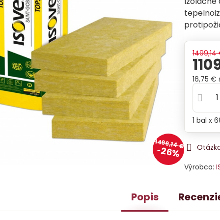
Izolačné 
tepelnoiz
protipož
1499,14
110
16,75 €
1
bal
x 
1499,14 €
Otázka
26%
Výrobca:
I
Popis
Recenzi