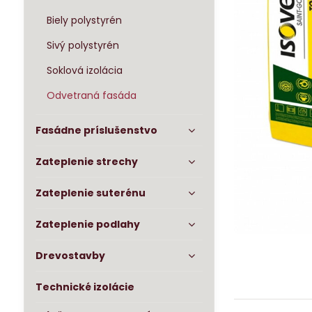
Biely polystyrén
Sivý polystyrén
Soklová izolácia
Odvetraná fasáda
Fasádne príslušenstvo
Zateplenie strechy
Zateplenie suterénu
Zateplenie podlahy
Drevostavby
Technické izolácie