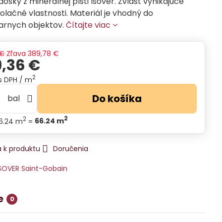
dosky z minerálnej plsti Isover. Zvlášť vynikajúce
olačné vlastnosti. Materiál je vhodný do
iarnych objektov.
Čítajte viac
 €
Zľava
389,78 €
9,36 €
2
s DPH
/ m
Do košíka
bal
2
2
66.24 m
=
66.24
m
 k produktu
Doručenia
SOVER Saint-Gobain
e
0