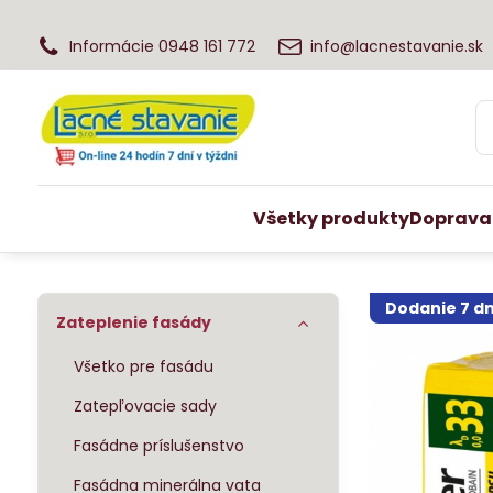
Informácie 0948 161 772
info@lacnestavanie.sk
Všetky produkty
Doprava
Dodanie 7 dn
Zateplenie fasády
Všetko pre fasádu
Zatepľovacie sady
Fasádne príslušenstvo
Fasádna minerálna vata