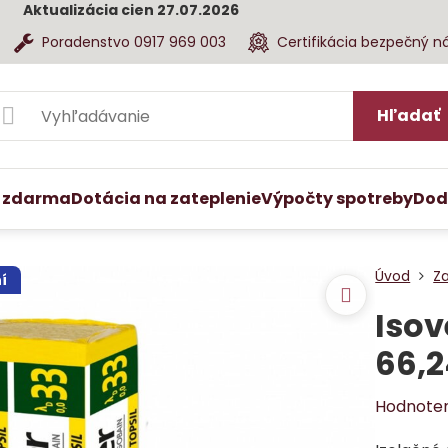
Aktualizácia cien 27.07.2026
Poradenstvo 0917 969 003
Certifikácia bezpečný n
Hľadať
 zdarma
Dotácia na zateplenie
Výpočty spotreby
Dod
Úvod
Z
í
Isov
66,
Hodnote