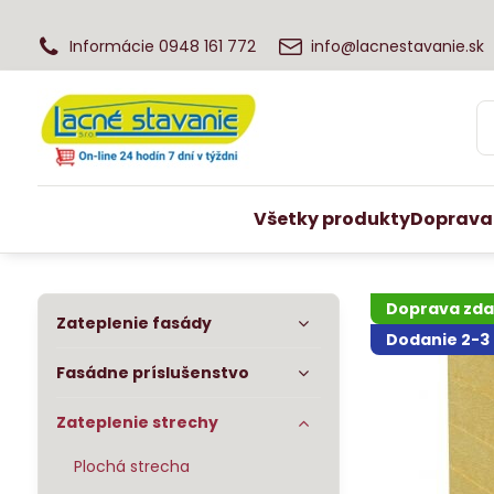
Informácie 0948 161 772
info@lacnestavanie.sk
Všetky produkty
Doprava
Doprava zd
Zateplenie fasády
Dodanie 2-3
Fasádne príslušenstvo
Zateplenie strechy
Plochá strecha