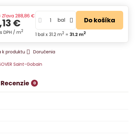
€
Zľava
288,86 €
Do košíka
bal
,13 €
2
s DPH
/ m
2
2
1
bal
x 31.2 m
=
31.2
m
 k produktu
Doručenia
SOVER Saint-Gobain
Recenzie
0