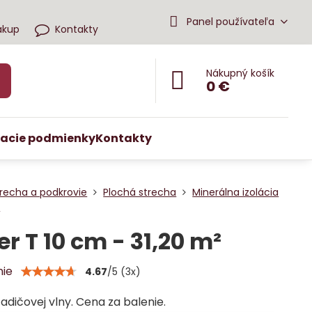
Panel používateľa
ákup
Kontakty
Nákupný košík
0 €
acie podmienky
Kontakty
recha a podkrovie
Plochá strecha
Minerálna izolácia
T
er T 10 cm - 31,20 m²
nie
4.67
/
5
(
3
x)
adičovej vlny. Cena za balenie.