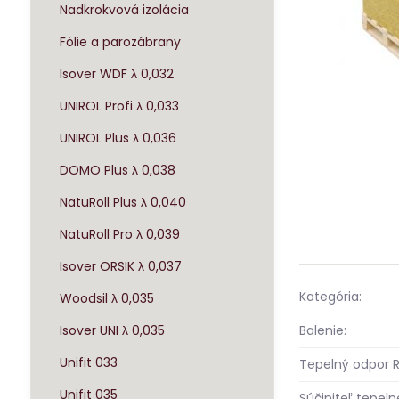
Nadkrokvová izolácia
Fólie a parozábrany
Isover WDF λ 0,032
UNIROL Profi λ 0,033
UNIROL Plus λ 0,036
DOMO Plus λ 0,038
NatuRoll Plus λ 0,040
NatuRoll Pro λ 0,039
Isover ORSIK λ 0,037
Kategória:
Woodsil λ 0,035
Balenie:
Isover UNI λ 0,035
Unifit 033
Tepelný odpor R
Unifit 035
Súčiniteľ tepeln