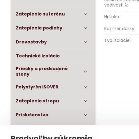
vodivosti λ:
Zateplenie suterénu
Hrúbka :
Zateplenie podlahy
Rozmer dosky:
Typ izolácie:
Drevostavby
Technické izolácie
Priečky a predsadené
steny
Polystyrén ISOVER
Zateplenie stropu
Príslušenstvo
OSB dosky impregnované
Predvoľby súkromia