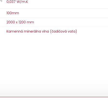
0,037 W/m.K
100mm
2000 x 1200 mm
Kamenná minerálna vlna (čadičová vata)