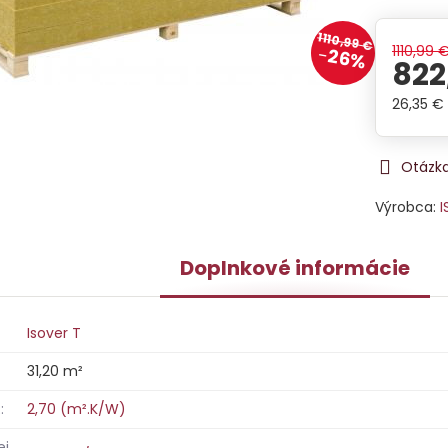
1110,99 €
1110,99 
26%
822
26,35 €
Otázka
Výrobca:
I
Doplnkové informácie
Isover T
31,20 m²
:
2,70 (m².K/W)
ej