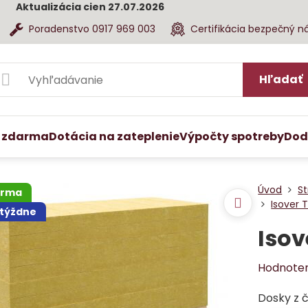
Aktualizácia cien 27.07.2026
Poradenstvo 0917 969 003
Certifikácia bezpečný n
Hľadať
 zdarma
Dotácia na zateplenie
Výpočty spotreby
Dod
Úvod
St
arma
Isover 
 týždne
Isov
Hodnote
Dosky z č