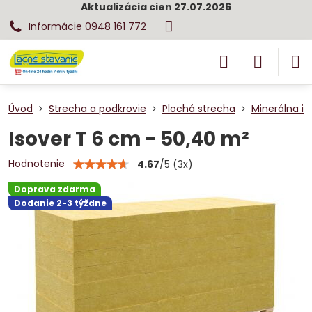
Aktualizácia cien 27.07.2026
Informácie 0948 161 772
Úvod
Strecha a podkrovie
Plochá strecha
Minerálna iz
Isover T 6 cm - 50,40 m²
Hodnotenie
4.67
/
5
(
3
x)
Doprava zdarma
Dodanie 2-3 týždne