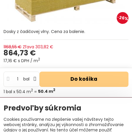
26%
Dosky z čadičovej vlny. Cena za balenie.
1168,55 €
Zľava
303,82 €
864,73 €
2
17,16 €
s DPH
/ m
Do košíka
bal
2
2
1
bal
x 50.4 m
=
50.4
m
Otázka k produktu
Doručenia
Predvoľby súkromia
Výrobca:
ISOVER Saint-Gobain
Cookies používame na zlepšenie vašej návštevy tejto
webovej stránky, analýzu jej výkonnosti a zhromažďovanie
údajov o jej používaní. Na tento účel môžeme použiť