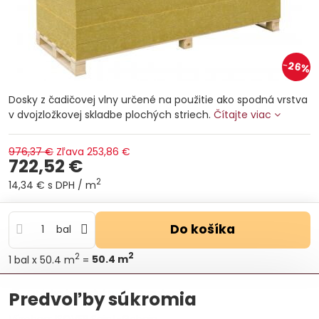
26%
Dosky z čadičovej vlny určené na použitie ako spodná vrstva
v dvojzložkovej skladbe plochých striech.
Čítajte viac
976,37 €
Zľava
253,86 €
722,52 €
2
14,34 €
s DPH
/ m
Do košíka
bal
2
2
1
bal
x 50.4 m
=
50.4
m
Otázka k produktu
Doručenia
Predvoľby súkromia