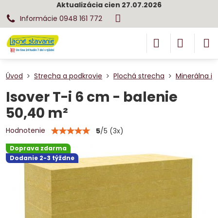
Aktualizácia cien 27.07.2026
Informácie 0948 161 772
Úvod
Strecha a podkrovie
Plochá strecha
Minerálna iz
Isover T-i 6 cm - balenie
50,40 m²
Hodnotenie
5
/
5
(
3
x)
Doprava zdarma
Dodanie 2-3 týždne