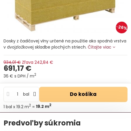
26%
Dosky z čadičovej vlny určené na použitie ako spodná vrstva
v dvojzložkovej skladbe plochých striech.
Čítajte viac
934,01 €
Zľava
242,84 €
691,17 €
2
36 €
s DPH
/ m
Do košíka
bal
2
2
1
bal
x 19.2 m
=
19.2
m
Otázka k produktu
Doručenia
Predvoľby súkromia