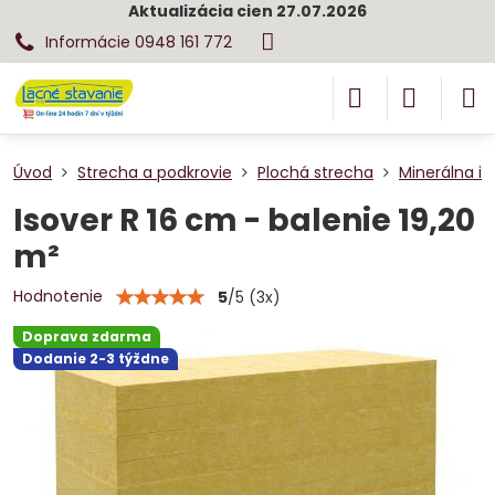
Aktualizácia cien 27.07.2026
Informácie 0948 161 772
Úvod
Strecha a podkrovie
Plochá strecha
Minerálna iz
Isover R 16 cm - balenie 19,20
m²
Hodnotenie
5
/
5
(
3
x)
Doprava zdarma
Dodanie 2-3 týždne