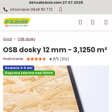
Aktualizácia cien 27.07.2026
Informácie 0948 161 772
Úvod
OSB dosky
OSB dosky 12 mm - 3,1250 m²
Hodnotenie
4.7
/
5
(
20
x)
Dodanie 3-5 dní
Doprava zdarma nad 1000€