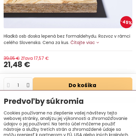
45%
Hladká osb doska lepená bez formaldehydu. Rozvoz v rámci
celého Slovenska. Cena za kus.
Čítajte viac
39,05 €
Zľava
17,57 €
21,48 €
Do košíka
Predvoľby súkromia
Otázka k produktu
Doručenia
Cookies používame na zlepšenie vašej návštevy tejto
webovej stránky, analýzu jej výkonnosti a zhromažďovanie
údajov o jej používaní. Na tento účel môžeme použiť
Popis
nástroje a služby tretích strán a zhromaždené údaje sa
môžu preniesť k partnerom v EÚ, USA alebo iných krajinách.