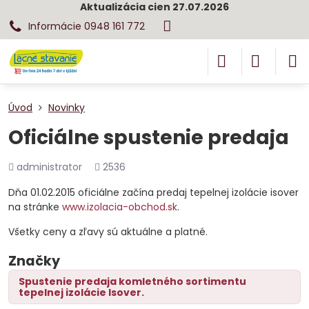
Aktualizácia cien 27.07.2026
Informácie 0948 161 772
Úvod
Novinky
Oficiálne spustenie predaja
Pridal
Počet
administrator
2536
zobrazení
Dňa 01.02.2015 oficiálne začína predaj tepelnej izolácie isover
na stránke
www.izolacia-obchod.sk
.
Všetky ceny a zľavy sú aktuálne a platné.
Značky
Spustenie predaja komletného sortimentu
tepelnej izolácie Isover.