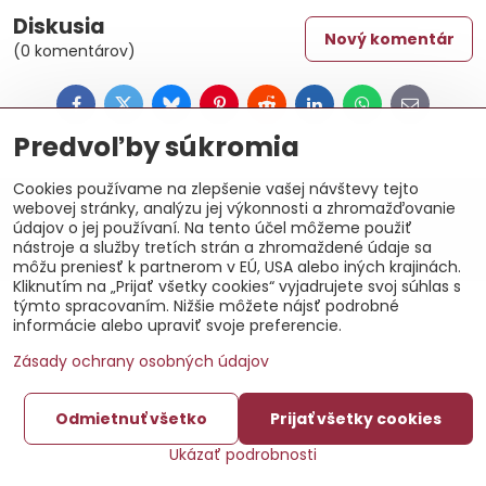
Diskusia
Nový komentár
(0 komentárov)
Facebook
Twitter
Bluesky
Pinterest
Reddit
LinkedIn
WhatsApp
E-
mail
Predvoľby súkromia
Cookies používame na zlepšenie vašej návštevy tejto
©
2026
Copyright
webovej stránky, analýzu jej výkonnosti a zhromažďovanie
údajov o jej používaní. Na tento účel môžeme použiť
Predvoľby súkromia
Zásady ochrany osobných údajov
nástroje a služby tretích strán a zhromaždené údaje sa
Vytvorené pomocou:
BiznisWeb.sk
môžu preniesť k partnerom v EÚ, USA alebo iných krajinách.
Kliknutím na „Prijať všetky cookies“ vyjadrujete svoj súhlas s
týmto spracovaním. Nižšie môžete nájsť podrobné
informácie alebo upraviť svoje preferencie.
Zásady ochrany osobných údajov
Odmietnuť všetko
Prijať všetky cookies
Ukázať podrobnosti